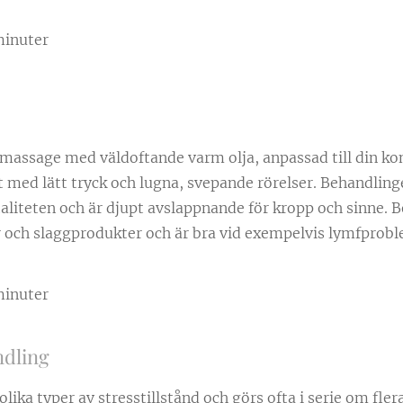
minuter
massage med väldoftande varm olja, anpassad till din ko
 med lätt tryck och lugna, svepande rörelser. Behandling
aliteten och är djupt avslappnande för kropp och sinne. 
r och slaggprodukter och är bra vid exempelvis lymfprobl
minuter
ndling
olika typer av stresstillstånd och görs ofta i serie om flera