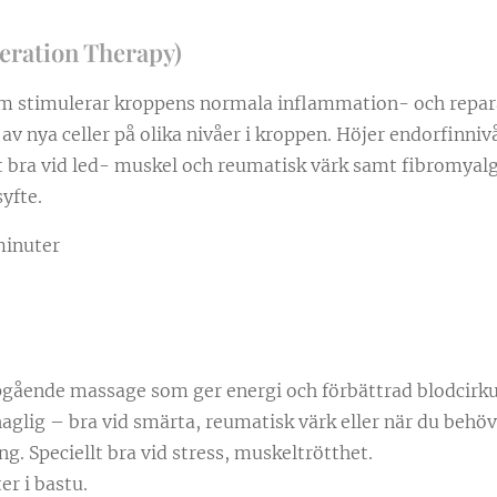
eration Therapy)
m stimulerar kroppens normala inflammation- och repar
av nya celler på olika nivåer i kroppen. Höjer endorfinniv
bra vid led- muskel och reumatisk värk samt fibromyalgi.
yfte.
minuter
jupgående massage som ger energi och förbättrad blodcirk
glig – bra vid smärta, reumatisk värk eller när du behöv
g. Speciellt bra vid stress, muskeltrötthet.
r i bastu.