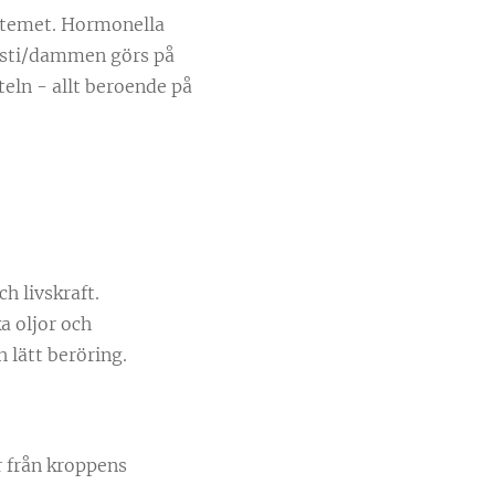
ystemet. Hormonella
asti/dammen görs på
teln - allt beroende på
h livskraft.
a oljor och
 lätt beröring.
r från kroppens