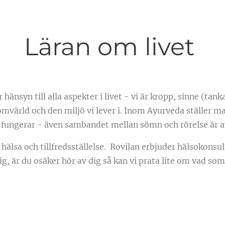
Läran om livet
änsyn till alla aspekter i livet - vi är kropp, sinne (tanka
omvärld och den miljö vi lever i. Inom Ayurveda ställer ma
 fungerar - även sambandet mellan sömn och rörelse är a
l hälsa och tillfredsställelse. Rovilan erbjuder hälsokonsu
g, är du osäker hör av dig så kan vi prata lite om vad som