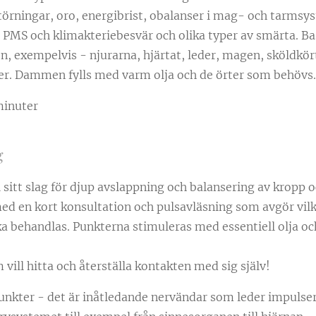
störningar, oro, energibrist, obalanser i mag- och tarms
PMS och klimakteriebesvär och olika typer av smärta. B
en, exempelvis - njurarna, hjärtat, leder, magen, sköldkör
r. Dammen fylls med varm olja och de örter som behövs.
minuter
g
sitt slag för djup avslappning och balansering av kropp oc
ed en kort konsultation och pulsavläsning som avgör vilk
behandlas. Punkterna stimuleras med essentiell olja och
vill hitta och återställa kontakten med sig själv!
nkter - det är inåtledande nervändar som leder impulse