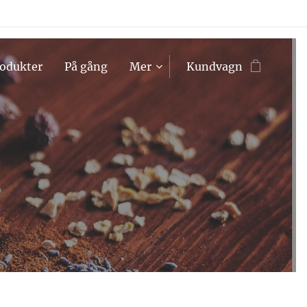
odukter
På gång
Mer
Kundvagn