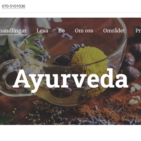
070-5101036
handlingar
Leva
Bo
Om oss
Området
Pr
Ayurveda