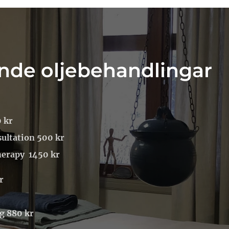
ande oljebehandlingar
 kr
ultation 500 kr
herapy 1450 kr
r
g 880 kr