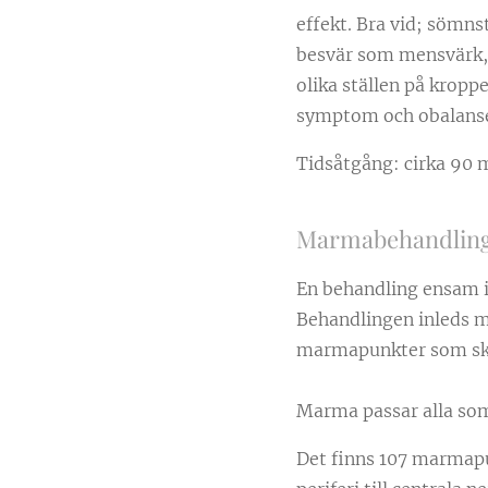
effekt. Bra vid; sömn
besvär som mensvärk, 
olika ställen på kropp
symptom och obalanse
Tidsåtgång: cirka 90 
Marmabehandlin
En behandling ensam i 
Behandlingen inleds m
marmapunkter som ska 
Marma passar alla som 
Det finns 107 marmapu